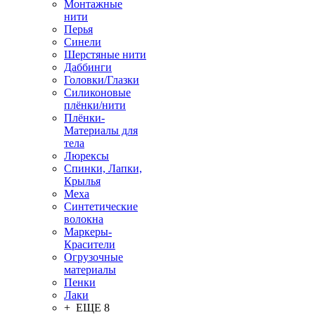
Монтажные
нити
Перья
Синели
Шерстяные нити
Даббинги
Головки/Глазки
Силиконовые
плёнки/нити
Плёнки-
Материалы для
тела
Люрексы
Спинки, Лапки,
Крылья
Меха
Синтетические
волокна
Маркеры-
Красители
Огрузочные
материалы
Пенки
Лаки
+ ЕЩЕ 8