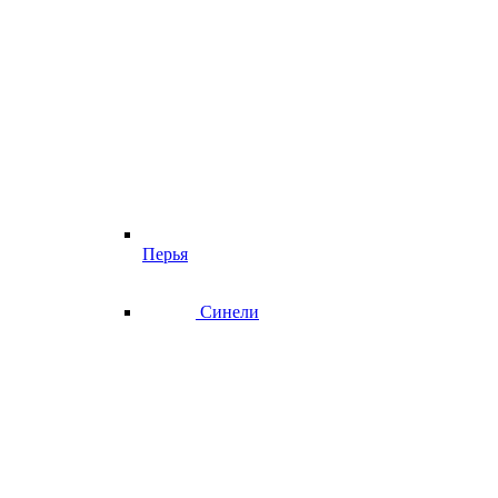
Перья
Синели