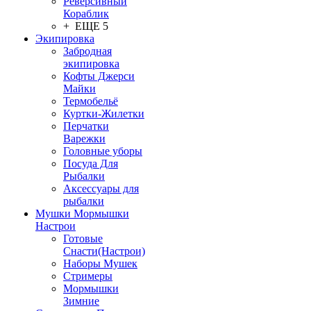
Реверсивный
Кораблик
+ ЕЩЕ 5
Экипировка
Забродная
экипировка
Кофты Джерси
Майки
Термобельё
Куртки-Жилетки
Перчатки
Варежки
Головные уборы
Посуда Для
Рыбалки
Аксессуары для
рыбалки
Мушки Мормышки
Настрои
Готовые
Снасти(Настрои)
Наборы Мушек
Стримеры
Мормышки
Зимние