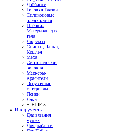
Даббинги
Головки/Глазки
Силиконовые
плёнки/нити
Плёнки-
Материалы для
тела
Люрексы
Спинки, Лапки,
Крылья
Меха
Синтетические
волокна
Маркеры-
Красители
Огрузочные
материалы
Пенки
Лаки
+ ЕЩЕ 8
Инструменты
Для вязания
мушек
Для рыбалки
Для Пайки