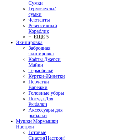
Сумки
Гермочехлы/
сумки
Флотанты
Реверсивный
Кораблик
+ ЕЩЕ 5
Экипировка
Забродная
экипировка
Кофты Джерси
Майки
Термобельё
Куртки-Жилетки
Перчатки
Варежки
Головные уборы
Посуда Для
Рыбалки
Аксессуары для
рыбалки
Мушки Мормышки
Настрои
Готовые
Снасти(Настрои)