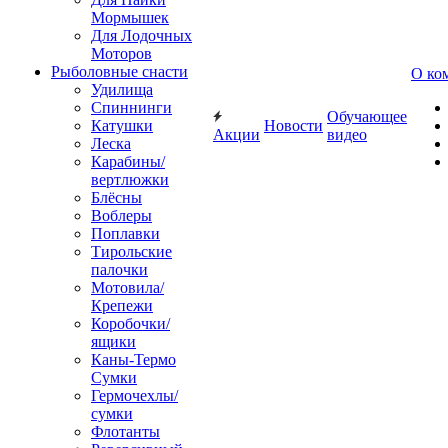
Мормышек
Для Лодочных
Моторов
Рыболовные снасти
О ко
Удилища
Спиннинги
Обучающее
Катушки
Новости
Акции
видео
Леска
Карабины/
вертлюжки
Блёсны
Воблеры
Поплавки
Тирольские
палочки
Мотовила/
Крепежи
Коробочки/
ящики
Каны-Термо
Сумки
Гермочехлы/
сумки
Флотанты