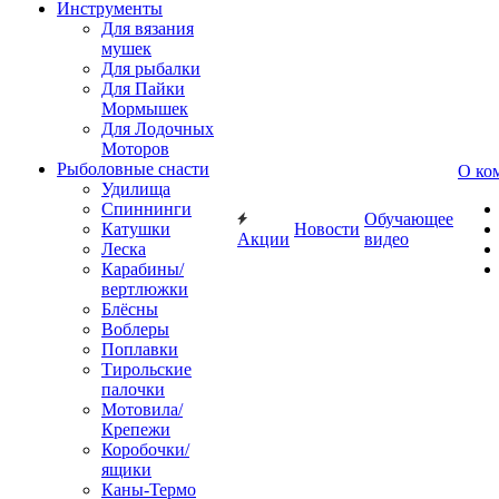
Инструменты
Для вязания
мушек
Для рыбалки
Для Пайки
Мормышек
Для Лодочных
Моторов
Рыболовные снасти
О ко
Удилища
Спиннинги
Обучающее
Катушки
Новости
Акции
видео
Леска
Карабины/
вертлюжки
Блёсны
Воблеры
Поплавки
Тирольские
палочки
Мотовила/
Крепежи
Коробочки/
ящики
Каны-Термо