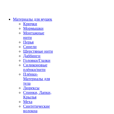
Материалы для мушек
Крючки
Мормышки
Монтажные
нити
Перья
Синели
Шерстяные нити
Даббинги
Головки/Глазки
Силиконовые
плёнки/нити
Плёнки-
Материалы для
тела
Люрексы
Спинки, Лапки,
Крылья
Меха
Синтетические
волокна