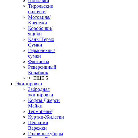
Поплавки
Тирольские
палочки
Мотовила/
Крепежи
Коробочки/
ящики
Каны-Термо
Сумки
Гермочехлы/
сумки
Флотанты
Реверсивный
Кораблик
+ ЕЩЕ 5
Экипировка
Забродная
экипировка
Кофты Джерси
Майки
Термобельё
Куртки-Жилетки
Перчатки
Варежки
Головные уборы