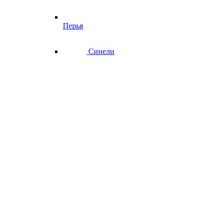
Перья
Синели