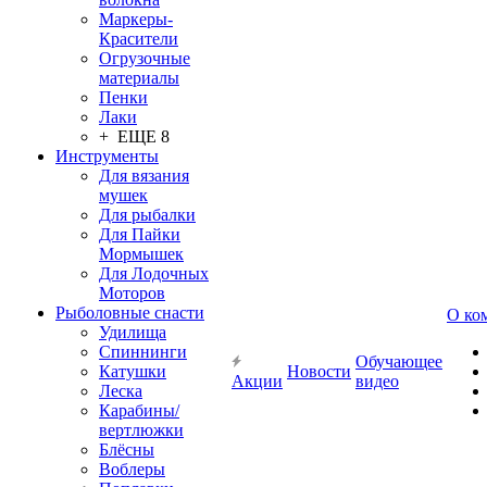
Маркеры-
Красители
Огрузочные
материалы
Пенки
Лаки
+ ЕЩЕ 8
Инструменты
Для вязания
мушек
Для рыбалки
Для Пайки
Мормышек
Для Лодочных
Моторов
Рыболовные снасти
О ко
Удилища
Спиннинги
Обучающее
Катушки
Новости
Акции
видео
Леска
Карабины/
вертлюжки
Блёсны
Воблеры