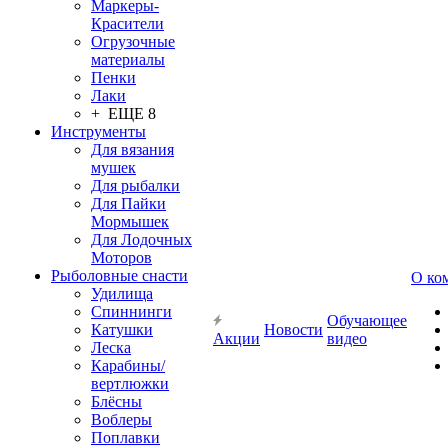
Маркеры-
Красители
Огрузочные
материалы
Пенки
Лаки
+ ЕЩЕ 8
Инструменты
Для вязания
мушек
Для рыбалки
Для Пайки
Мормышек
Для Лодочных
Моторов
Рыболовные снасти
О ко
Удилища
Спиннинги
Обучающее
Катушки
Новости
Акции
видео
Леска
Карабины/
вертлюжки
Блёсны
Воблеры
Поплавки