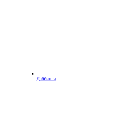
Даббинги