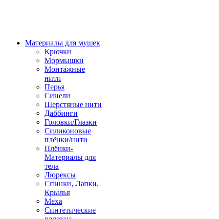
Материалы для мушек
Крючки
Мормышки
Монтажные
нити
Перья
Синели
Шерстяные нити
Даббинги
Головки/Глазки
Силиконовые
плёнки/нити
Плёнки-
Материалы для
тела
Люрексы
Спинки, Лапки,
Крылья
Меха
Синтетические
волокна