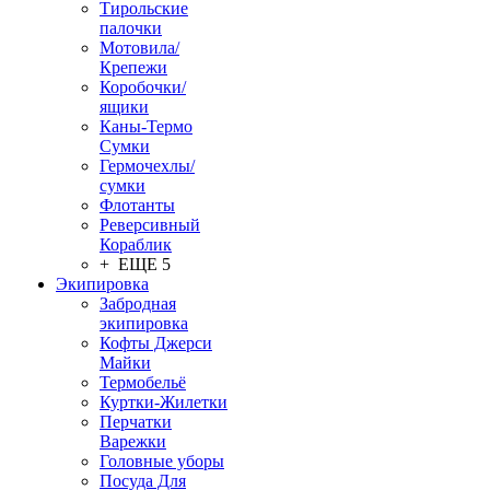
Тирольские
палочки
Мотовила/
Крепежи
Коробочки/
ящики
Каны-Термо
Сумки
Гермочехлы/
сумки
Флотанты
Реверсивный
Кораблик
+ ЕЩЕ 5
Экипировка
Забродная
экипировка
Кофты Джерси
Майки
Термобельё
Куртки-Жилетки
Перчатки
Варежки
Головные уборы
Посуда Для