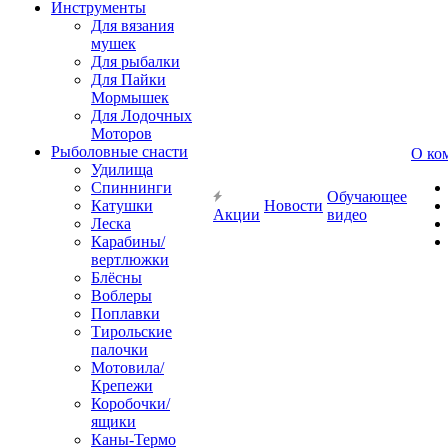
Инструменты
Для вязания
мушек
Для рыбалки
Для Пайки
Мормышек
Для Лодочных
Моторов
Рыболовные снасти
О ко
Удилища
Спиннинги
Обучающее
Катушки
Новости
Акции
видео
Леска
Карабины/
вертлюжки
Блёсны
Воблеры
Поплавки
Тирольские
палочки
Мотовила/
Крепежи
Коробочки/
ящики
Каны-Термо