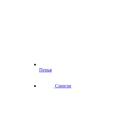
Перья
Синели