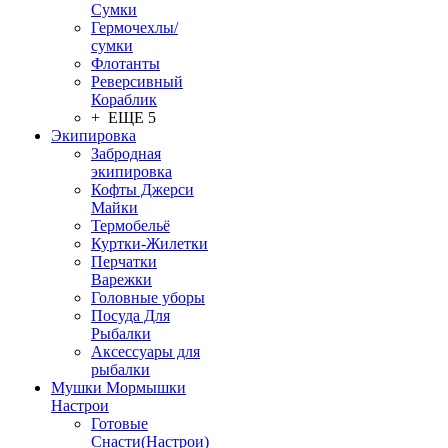
Сумки
Гермочехлы/
сумки
Флотанты
Реверсивный
Кораблик
+ ЕЩЕ 5
Экипировка
Забродная
экипировка
Кофты Джерси
Майки
Термобельё
Куртки-Жилетки
Перчатки
Варежки
Головные уборы
Посуда Для
Рыбалки
Аксессуары для
рыбалки
Мушки Мормышки
Настрои
Готовые
Снасти(Настрои)