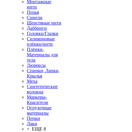
Монтажные
нити
Перья
Синели
Шерстяные нити
Даббинги
Головки/Глазки
Силиконовые
плёнки/нити
Плёнки-
Материалы для
тела
Люрексы
Спинки, Лапки,
Крылья
Меха
Синтетические
волокна
Маркеры-
Красители
Огрузочные
материалы
Пенки
Лаки
+ ЕЩЕ 8