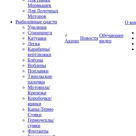
Мормышек
Для Лодочных
Моторов
Рыболовные снасти
О ко
Удилища
Спиннинги
Обучающее
Катушки
Новости
Акции
видео
Леска
Карабины/
вертлюжки
Блёсны
Воблеры
Поплавки
Тирольские
палочки
Мотовила/
Крепежи
Коробочки/
ящики
Каны-Термо
Сумки
Гермочехлы/
сумки
Флотанты