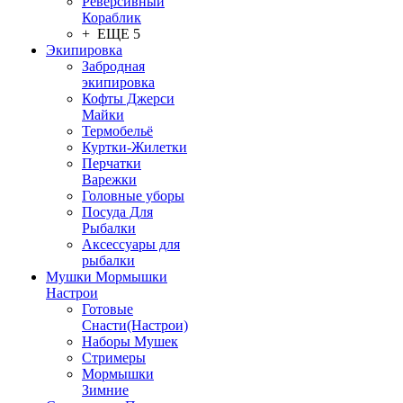
Реверсивный
Кораблик
+ ЕЩЕ 5
Экипировка
Забродная
экипировка
Кофты Джерси
Майки
Термобельё
Куртки-Жилетки
Перчатки
Варежки
Головные уборы
Посуда Для
Рыбалки
Аксессуары для
рыбалки
Мушки Мормышки
Настрои
Готовые
Снасти(Настрои)
Наборы Мушек
Стримеры
Мормышки
Зимние