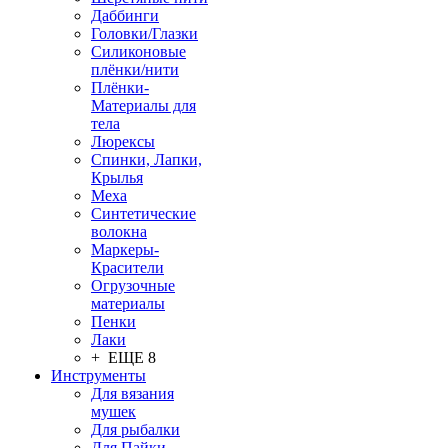
Даббинги
Головки/Глазки
Силиконовые
плёнки/нити
Плёнки-
Материалы для
тела
Люрексы
Спинки, Лапки,
Крылья
Меха
Синтетические
волокна
Маркеры-
Красители
Огрузочные
материалы
Пенки
Лаки
+ ЕЩЕ 8
Инструменты
Для вязания
мушек
Для рыбалки
Для Пайки