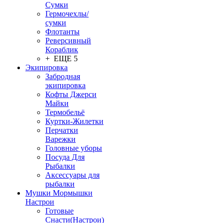
Сумки
Гермочехлы/
сумки
Флотанты
Реверсивный
Кораблик
+ ЕЩЕ 5
Экипировка
Забродная
экипировка
Кофты Джерси
Майки
Термобельё
Куртки-Жилетки
Перчатки
Варежки
Головные уборы
Посуда Для
Рыбалки
Аксессуары для
рыбалки
Мушки Мормышки
Настрои
Готовые
Снасти(Настрои)