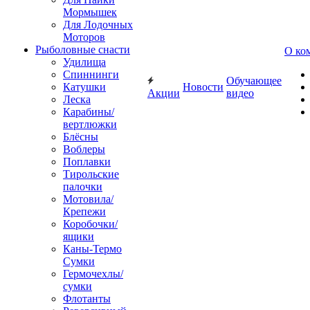
Мормышек
Для Лодочных
Моторов
Рыболовные снасти
О ко
Удилища
Спиннинги
Обучающее
Катушки
Новости
Акции
видео
Леска
Карабины/
вертлюжки
Блёсны
Воблеры
Поплавки
Тирольские
палочки
Мотовила/
Крепежи
Коробочки/
ящики
Каны-Термо
Сумки
Гермочехлы/
сумки
Флотанты