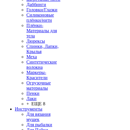
Даббинги
Головки/Глазки
Силиконовые
плёнки/нити
Плёнки-
Материалы для
тела
Люрексы
Спинки, Лапки,
Крылья
Меха
Синтетические
волокна
Маркеры-
Красители
Огрузочные
материалы
Пенки
Лаки
+ ЕЩЕ 8
Инструменты
Для вязания
мушек
Для рыбалки
Для Пайки