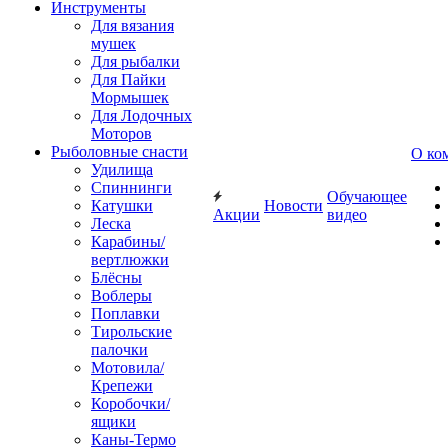
Инструменты
Для вязания
мушек
Для рыбалки
Для Пайки
Мормышек
Для Лодочных
Моторов
Рыболовные снасти
О ко
Удилища
Спиннинги
Обучающее
Катушки
Новости
Акции
видео
Леска
Карабины/
вертлюжки
Блёсны
Воблеры
Поплавки
Тирольские
палочки
Мотовила/
Крепежи
Коробочки/
ящики
Каны-Термо