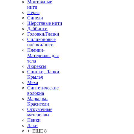
Монтажные
нити
Перья
Синели
Шерстяные нити
Даббинги
Головки/Глазки
Силиконовые
плёнки/нити
Плёнки-
Материалы для
тела
Люрексы
Спинки, Лапки,
Крылья
Меха
Синтетические
волокна
Маркеры-
Красители
Огрузочные
материалы
Пенки
Лаки
+ ЕЩЕ 8