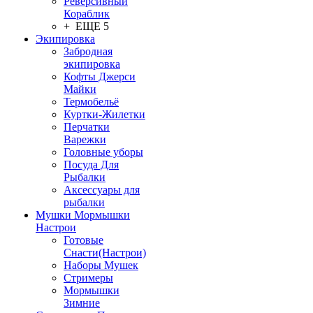
Реверсивный
Кораблик
+ ЕЩЕ 5
Экипировка
Забродная
экипировка
Кофты Джерси
Майки
Термобельё
Куртки-Жилетки
Перчатки
Варежки
Головные уборы
Посуда Для
Рыбалки
Аксессуары для
рыбалки
Мушки Мормышки
Настрои
Готовые
Снасти(Настрои)
Наборы Мушек
Стримеры
Мормышки
Зимние