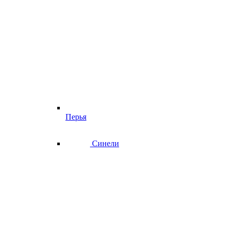
Перья
Синели